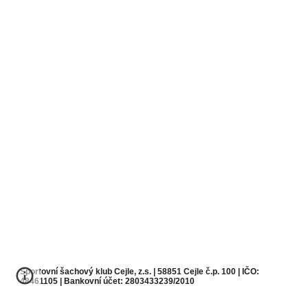
Sportovní šachový klub Cejle, z.s. | 58851 Cejle č.p. 100 | IČO:
48461105
| Bankovní účet:
2803433239/2010