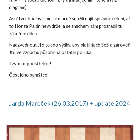
diagram)
Asi čtvrt hodiny jsme se marně snažili najít správné řešení, až
to Honza Palán nevydržel a se smíchem nám prozradil tu
zákeřnou ideu.
Nadzvednout Jf6 tak do výšky, aby platil šach Se5 a zároveň
Jf6 ve vzduchu působil na ostatní políčka.
Tzv. mat podstřelem!
Čest jeho památce!
Jarda Mareček (26.03.2017) + update 2024