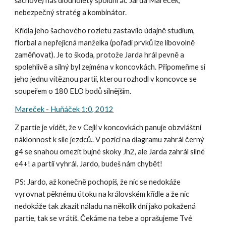
šachově) náš dlouholetý spoluhráč Jarda Mareček,
nebezpečný stratég a kombinátor.
Křídla jeho šachového rozletu zastavilo údajně studium,
florbal a nepřejícná manželka (pořadí prvků lze libovolně
zaměňovat). Je to škoda, protože Jarda hrál pevně a
spolehlivě a silný byl zejména v koncovkách. Připomeňme si
jeho jednu vítěznou partii, kterou rozhodl v koncovce se
soupeřem o 180 ELO bodů silnějším.
Mareček - Huňáček 1:0, 2012
Z partie je vidět, že v Cejli v koncovkách panuje obzvláštní
náklonnost k síle jezdců.. V pozici na diagramu zahrál černý
g4 se snahou omezit bujné skoky Jh2, ale Jarda zahrál silné
e4+! a partii vyhrál. Jardo, budeš nám chybět!
PS: Jardo, až konečně pochopíš, že nic se nedokáže
vyrovnat pěknému útoku na královském křídle a že nic
nedokáže tak zkazit náladu na několik dní jako pokažená
partie, tak se vrátíš. Čekáme na tebe a oprašujeme Tvé