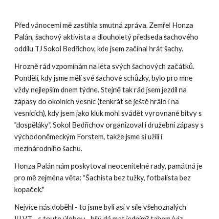
Před vánocemi mě zastihla smutná zpráva. Zemřel Honza
Palán, šachový aktivista a dlouholetý předseda šachového
oddílu TJ Sokol Bedřichov, kde jsem začínal hrát šachy.
Hrozně rád vzpomínám na léta svých šachových začátků.
Pondělí, kdy jsme měli své šachové schůzky, bylo pro mne
vždy nejlepším dnem týdne. Stejně tak rád jsem jezdil na
zápasy do okolních vesnic (tenkrát se ještě hrálo i na
vesnicích), kdy jsem jako kluk mohl svádět vyrovnané bitvy s
"dospěláky". Sokol Bedřichov organizoval i družební zápasy s
východoněmeckým Forstem, takže jsme si užili i
mezinárodního šachu.
Honza Palán nám poskytoval neocenitelné rady, památná je
pro mě zejména věta: "Šachista bez tužky, fotbalista bez
kopaček."
Nejvíce nás doběhl - to jsme byli asi v síle všehoznalých
III.VT - s touto úlohou - bílý dá mat jedním? tahem (viz